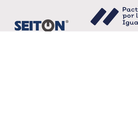
Lineamientos de ate
público libres de disc