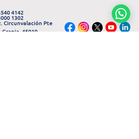
3540 4142
5000 1302
z. Circunvalación Pte
, Granja, 45010
opan, Jal.
keting@seiton.mx