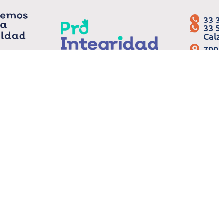
33 
33 
Cal
790
Zap
nción al
mar
riminación